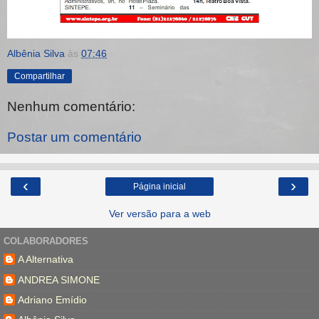
Albênia Silva
às
07:46
Compartilhar
Nenhum comentário:
Postar um comentário
‹
›
Página inicial
Ver versão para a web
COLABORADORES
A Alternativa
ANDREA SIMONE
Adriano Emídio