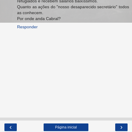
refugiados e recebem salários baixíssimos.
Quanto as ações do "nosso desaparecido secretário" todos
as conhecem.
Por onde anda Cabral?
Responder
‹
›
Página inicial